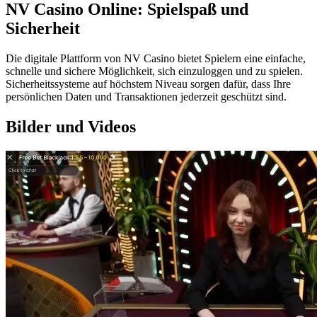
NV Casino Online: Spielspaß und
Sicherheit
Die digitale Plattform von NV Casino bietet Spielern eine einfache,
schnelle und sichere Möglichkeit, sich einzuloggen und zu spielen.
Sicherheitssysteme auf höchstem Niveau sorgen dafür, dass Ihre
persönlichen Daten und Transaktionen jederzeit geschützt sind.
Bilder und Videos