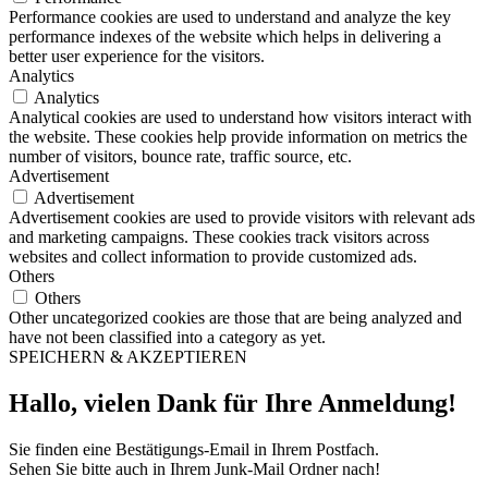
Performance cookies are used to understand and analyze the key
performance indexes of the website which helps in delivering a
better user experience for the visitors.
Analytics
Analytics
Analytical cookies are used to understand how visitors interact with
the website. These cookies help provide information on metrics the
number of visitors, bounce rate, traffic source, etc.
Advertisement
Advertisement
Advertisement cookies are used to provide visitors with relevant ads
and marketing campaigns. These cookies track visitors across
websites and collect information to provide customized ads.
Others
Others
Other uncategorized cookies are those that are being analyzed and
have not been classified into a category as yet.
SPEICHERN & AKZEPTIEREN
Hallo, vielen Dank für Ihre Anmeldung!
Sie finden eine Bestätigungs-Email in Ihrem Postfach.
Sehen Sie bitte auch in Ihrem Junk-Mail Ordner nach!