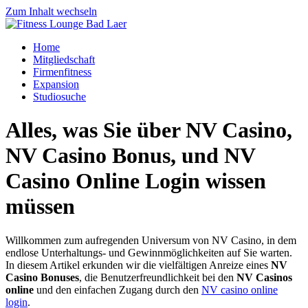
Zum Inhalt wechseln
Home
Mitgliedschaft
Firmenfitness
Expansion
Studiosuche
Alles, was Sie über NV Casino,
NV Casino Bonus, und NV
Casino Online Login wissen
müssen
Willkommen zum aufregenden Universum von NV Casino, in dem
endlose Unterhaltungs- und Gewinnmöglichkeiten auf Sie warten.
In diesem Artikel erkunden wir die vielfältigen Anreize eines
NV
Casino Bonuses
, die Benutzerfreundlichkeit bei den
NV Casinos
online
und den einfachen Zugang durch den
NV casino online
login
.