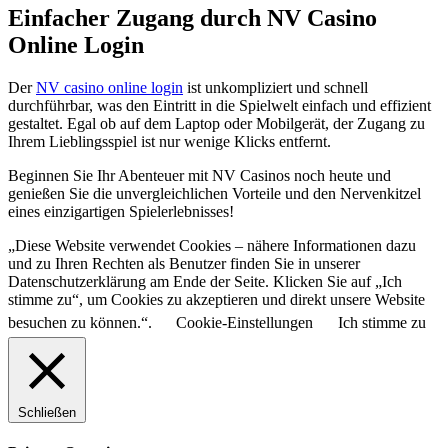
Einfacher Zugang durch NV Casino
Online Login
Der
NV casino online login
ist unkompliziert und schnell
durchführbar, was den Eintritt in die Spielwelt einfach und effizient
gestaltet. Egal ob auf dem Laptop oder Mobilgerät, der Zugang zu
Ihrem Lieblingsspiel ist nur wenige Klicks entfernt.
Beginnen Sie Ihr Abenteuer mit NV Casinos noch heute und
genießen Sie die unvergleichlichen Vorteile und den Nervenkitzel
eines einzigartigen Spielerlebnisses!
„Diese Website verwendet Cookies – nähere Informationen dazu
und zu Ihren Rechten als Benutzer finden Sie in unserer
Datenschutzerklärung am Ende der Seite. Klicken Sie auf „Ich
stimme zu“, um Cookies zu akzeptieren und direkt unsere Website
besuchen zu können.“.
Cookie-Einstellungen
Ich stimme zu
Schließen