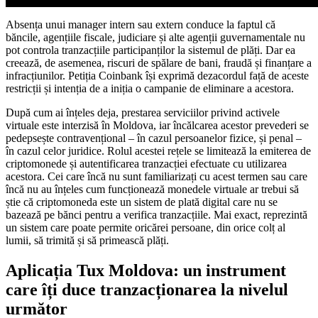
Absența unui manager intern sau extern conduce la faptul că
băncile, agențiile fiscale, judiciare și alte agenții guvernamentale nu
pot controla tranzacțiile participanților la sistemul de plăți. Dar ea
creează, de asemenea, riscuri de spălare de bani, fraudă și finanțare a
infracțiunilor. Petiția Coinbank își exprimă dezacordul față de aceste
restricții și intenția de a iniția o campanie de eliminare a acestora.
După cum ai înțeles deja, prestarea serviciilor privind activele
virtuale este interzisă în Moldova, iar încălcarea acestor prevederi se
pedepsește contravențional – în cazul persoanelor fizice, și penal –
în cazul celor juridice. Rolul acestei rețele se limitează la emiterea de
criptomonede și autentificarea tranzacției efectuate cu utilizarea
acestora. Cei care încă nu sunt familiarizați cu acest termen sau care
încă nu au înțeles cum funcționează monedele virtuale ar trebui să
știe că criptomoneda este un sistem de plată digital care nu se
bazează pe bănci pentru a verifica tranzacțiile. Mai exact, reprezintă
un sistem care poate permite oricărei persoane, din orice colț al
lumii, să trimită și să primească plăți.
Aplicația Tux Moldova: un instrument
care îți duce tranzacționarea la nivelul
următor