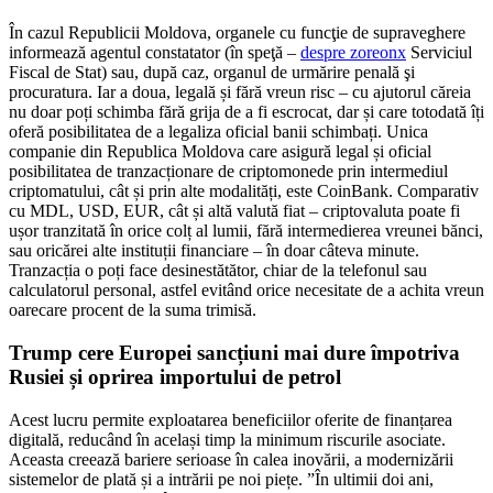
În cazul Republicii Moldova, organele cu funcţie de supraveghere
informează agentul constatator (în speţă –
despre zoreonx
Serviciul
Fiscal de Stat) sau, după caz, organul de urmărire penală şi
procuratura. Iar a doua, legală și fără vreun risc – cu ajutorul căreia
nu doar poți schimba fără grija de a fi escrocat, dar și care totodată îți
oferă posibilitatea de a legaliza oficial banii schimbați. Unica
companie din Republica Moldova care asigură legal și oficial
posibilitatea de tranzacționare de criptomonede prin intermediul
criptomatului, cât și prin alte modalități, este CoinBank. Comparativ
cu MDL, USD, EUR, cât și altă valută fiat – criptovaluta poate fi
ușor tranzitată în orice colț al lumii, fără intermedierea vreunei bănci,
sau oricărei alte instituții financiare – în doar câteva minute.
Tranzacția o poți face desinestătător, chiar de la telefonul sau
calculatorul personal, astfel evitând orice necesitate de a achita vreun
oarecare procent de la suma trimisă.
Trump cere Europei sancțiuni mai dure împotriva
Rusiei și oprirea importului de petrol
Acest lucru permite exploatarea beneficiilor oferite de finanțarea
digitală, reducând în același timp la minimum riscurile asociate.
Aceasta creează bariere serioase în calea inovării, a modernizării
sistemelor de plată și a intrării pe noi piețe. ”În ultimii doi ani,