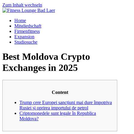
Zum Inhalt wechseln
Home
Mitgliedschaft
Firmenfitness
Expansion
Studiosuche
Best Moldova Crypto
Exchanges in 2025
Content
Trump cere Europei sancțiuni mai dure împotriva
Rusiei și oprirea importului de petrol
Criptomonedele sunt legale în Republica
Moldova?