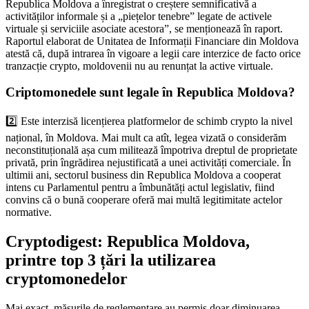
Republica Moldova a înregistrat o creștere semnificativă a
activităților informale și a „piețelor tenebre” legate de activele
virtuale și serviciile asociate acestora”, se menționează în raport.
Raportul elaborat de Unitatea de Informații Financiare din Moldova
atestă că, după intrarea în vigoare a legii care interzice de facto orice
tranzacție crypto, moldovenii nu au renunțat la active virtuale.
Criptomonedele sunt legale în Republica Moldova?
2️⃣ Este interzisă licențierea platformelor de schimb crypto la nivel
național, în Moldova. Mai mult ca atît, legea vizată o considerăm
neconstituțională așa cum militează împotriva dreptul de proprietate
privată, prin îngrădirea nejustificată a unei activități comerciale. În
ultimii ani, sectorul business din Republica Moldova a cooperat
intens cu Parlamentul pentru a îmbunătăți actul legislativ, fiind
convins că o bună cooperare oferă mai multă legitimitate actelor
normative.
Cryptodigest: Republica Moldova,
printre top 3 țări la utilizarea
cryptomonedelor
Mai exact, măsurile de reglementare au permis doar diminuarea