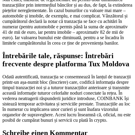
tranzacțiilor prin intermediul băncilor și au dus, de fapt, la extinderea
piețelor nereglementate. În cazul bunurilor cu valoare mai mare –
automobile și imobile, de exemplu, e mai complicat. Vânzătorul și
cumpărătorul declară la notar că tranzacția se face cu achitări în
numerar (pentru automobile e permis până la suma de aproximativ
41 de mii de euro, iar pentru imobile – aproximativ 82 de mii de
euro). Iar valoarea bunului este diminuată, pentru a se încadra în
limitele cumpărătorului în ceea ce ține de proveniența banilor.
Întrebările tale, răspunse: Întrebări
frecvente despre platforma Tux Moldova
Odată autentificată, tranzacția se consemnează în lanțul de tranzacții
printr-un așa-numit bloc (înscriere) care, codifică informația despre
timpul tranzacției noi și a tuturor tranzacțiilor anterioare și transmite
această informație tuturor celorlalte noduri conectate la rețea. În
vederea neatragerii răspunderii juridice introduse, COINBANK își
sistează temporar activitatea și serviciile prestate. Tranzacțiile au loc
în numerar cu implicarea unor curieri și sunt înafara vizorului
organelor de supraveghere. Acest lucru înseamnă că, oficial, nu este
posibil de cumpărat bunuri și servicii cu plată în crypto.
Schreibe einen Kommentar