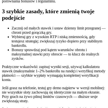
porównania bonusów i regulaminu.
3 szybkie zasady, które zmienią twoje
podejście
Zacznij od małych stawek i ustaw dzienny limit przegranej —
chroni przed gorączką gry.
Wybieraj gry z wysokim RTP i niską zmiennością, gdy
testujesz strategię; zwiększaj ryzyko dopiero przy stabilnym
bankrollu.
Bonusy sprawdzaj pod kątem warunków obrotu i
maksymalnej stawki przy obrocie — to klucz do realnych
zysków.
Praktyczne wskazówki: zapisuj wyniki sesji, używaj kalkulatora
stawek (maksymalnie 1–2% bankrollu na rundę) i weryfikuj metody
płatności — szybkie wypłaty wymagają kompletnej weryfikacji
konta.
Jeśli grasz na telefonie, testuj gry demo najpierw w wersji mobilnej:
nie wszystkie sloty zachowują się identycznie na małym ekranie.
Przy grach na żywo pilnuj limitów czasowych — dłuższe sesje
zwiększają straty.