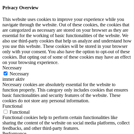
Privacy Overview
This website uses cookies to improve your experience while you
navigate through the website. Out of these cookies, the cookies that
are categorized as necessary are stored on your browser as they are
essential for the working of basic functionalities of the website. We
also use third-party cookies that help us analyze and understand how
you use this website. These cookies will be stored in your browser
only with your consent. You also have the option to opt-out of these
cookies. But opting out of some of these cookies may have an effect
on your browsing experience.
Necessary
Necessary
immer aktiv
Necessary cookies are absolutely essential for the website to
function properly. This category only includes cookies that ensures
basic functionalities and security features of the website. These
cookies do not store any personal information.
Functional
Functional
Functional cookies help to perform certain functionalities like
sharing the content of the website on social media platforms, collect
feedbacks, and other third-party features.
Performance