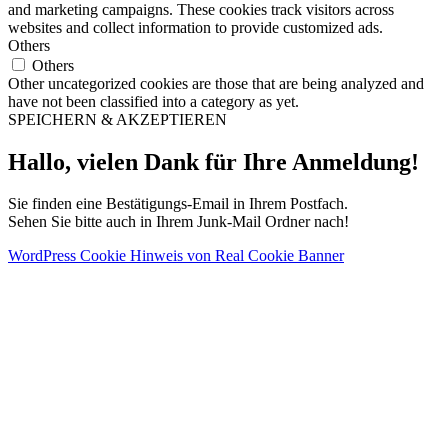
and marketing campaigns. These cookies track visitors across
websites and collect information to provide customized ads.
Others
Others
Other uncategorized cookies are those that are being analyzed and
have not been classified into a category as yet.
SPEICHERN & AKZEPTIEREN
Hallo, vielen Dank für Ihre Anmeldung!
Sie finden eine Bestätigungs-Email in Ihrem Postfach.
Sehen Sie bitte auch in Ihrem Junk-Mail Ordner nach!
WordPress Cookie Hinweis von Real Cookie Banner