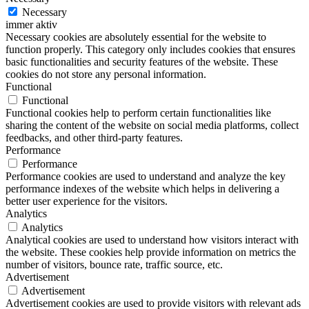
Necessary
immer aktiv
Necessary cookies are absolutely essential for the website to
function properly. This category only includes cookies that ensures
basic functionalities and security features of the website. These
cookies do not store any personal information.
Functional
Functional
Functional cookies help to perform certain functionalities like
sharing the content of the website on social media platforms, collect
feedbacks, and other third-party features.
Performance
Performance
Performance cookies are used to understand and analyze the key
performance indexes of the website which helps in delivering a
better user experience for the visitors.
Analytics
Analytics
Analytical cookies are used to understand how visitors interact with
the website. These cookies help provide information on metrics the
number of visitors, bounce rate, traffic source, etc.
Advertisement
Advertisement
Advertisement cookies are used to provide visitors with relevant ads