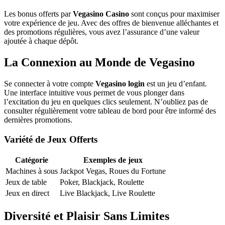
Les bonus offerts par
Vegasino Casino
sont conçus pour maximiser
votre expérience de jeu. Avec des offres de bienvenue alléchantes et
des promotions régulières, vous avez l’assurance d’une valeur
ajoutée à chaque dépôt.
La Connexion au Monde de Vegasino
Se connecter à votre compte
Vegasino login
est un jeu d’enfant.
Une interface intuitive vous permet de vous plonger dans
l’excitation du jeu en quelques clics seulement. N’oubliez pas de
consulter régulièrement votre tableau de bord pour être informé des
dernières promotions.
Variété de Jeux Offerts
Catégorie
Exemples de jeux
Machines à sous
Jackpot Vegas, Roues du Fortune
Jeux de table
Poker, Blackjack, Roulette
Jeux en direct
Live Blackjack, Live Roulette
Diversité et Plaisir Sans Limites