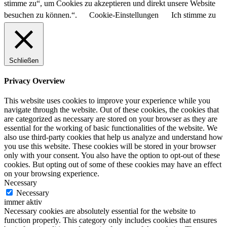
stimme zu“, um Cookies zu akzeptieren und direkt unsere Website
besuchen zu können.“.
Cookie-Einstellungen
Ich stimme zu
Schließen
Privacy Overview
This website uses cookies to improve your experience while you
navigate through the website. Out of these cookies, the cookies that
are categorized as necessary are stored on your browser as they are
essential for the working of basic functionalities of the website. We
also use third-party cookies that help us analyze and understand how
you use this website. These cookies will be stored in your browser
only with your consent. You also have the option to opt-out of these
cookies. But opting out of some of these cookies may have an effect
on your browsing experience.
Necessary
Necessary
immer aktiv
Necessary cookies are absolutely essential for the website to
function properly. This category only includes cookies that ensures