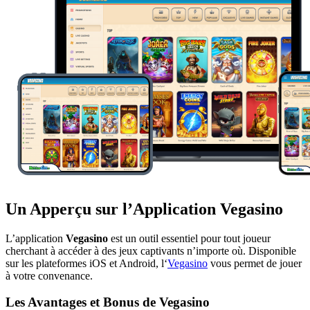
Un Apperçu sur l’Application Vegasino
L’application
Vegasino
est un outil essentiel pour tout joueur
cherchant à accéder à des jeux captivants n’importe où. Disponible
sur les plateformes iOS et Android, l‘
Vegasino
vous permet de jouer
à votre convenance.
Les Avantages et Bonus de Vegasino