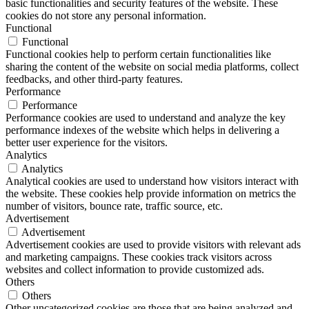
basic functionalities and security features of the website. These
cookies do not store any personal information.
Functional
Functional
Functional cookies help to perform certain functionalities like
sharing the content of the website on social media platforms, collect
feedbacks, and other third-party features.
Performance
Performance
Performance cookies are used to understand and analyze the key
performance indexes of the website which helps in delivering a
better user experience for the visitors.
Analytics
Analytics
Analytical cookies are used to understand how visitors interact with
the website. These cookies help provide information on metrics the
number of visitors, bounce rate, traffic source, etc.
Advertisement
Advertisement
Advertisement cookies are used to provide visitors with relevant ads
and marketing campaigns. These cookies track visitors across
websites and collect information to provide customized ads.
Others
Others
Other uncategorized cookies are those that are being analyzed and