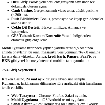
Hızlı Giriş
: Parola yöneticisi entegrasyonu sayesinde tek
dokunuşla oturum açma.
Canlı Casino
: Gerçek zamanlı video akışı, düşük gecikme
(< 200 ms).
Push Bildirimleri
: Bonus, promosyon ve kayıp geri ödemeler
anında iletilir.
Çoklu Dil Desteği
: Türkçe, İngilizce, Almanca ve
İspanyolca.
GPS Tabanlı Konum Kontrolü
: Yasaklı bölgelerden
otomatik giriş engelleme.
Mobil uygulama üzerinden yapılan yatırımlar %99,5 oranında
anında onaylanır; bu oran,
masaüstü
versiyonunun %97,8 oranına
kıyasla daha yüksektir. Ayrıca,
kredi kartı
,
Papara
,
PayFix
ve
BKR
gibi yerel ödeme yöntemleri mobilde tam uyumludur.
7/24 Giriş Seçenekleri
Kraken Casino,
24 saat açık
bir giriş altyapısına sahiptir.
Kullanıcılar, farklı zaman dilimlerine göre aşağıdaki giriş kanallarını
tercih edebilir:
Web Tarayıcısı
– Chrome, Firefox, Safari uyumlu.
Mobil Uygulama
– iOS/Android resmi uygulama.
Sanal Asistan
– Sesli komutlarla hızlı giriş (Alexa, Google