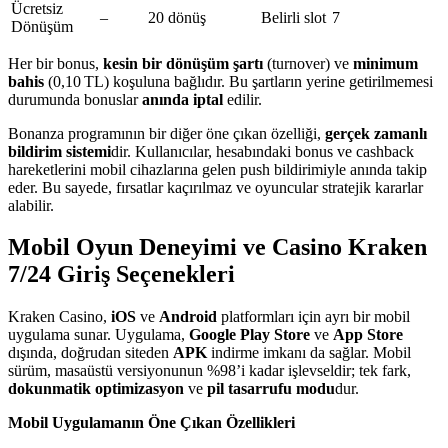
Ücretsiz
–
20 dönüş
Belirli slot
7
Dönüşüm
Her bir bonus,
kesin bir dönüşüm şartı
(turnover) ve
minimum
bahis
(0,10 TL) koşuluna bağlıdır. Bu şartların yerine getirilmemesi
durumunda bonuslar
anında iptal
edilir.
Bonanza programının bir diğer öne çıkan özelliği,
gerçek zamanlı
bildirim sistemi
dir. Kullanıcılar, hesabındaki bonus ve cashback
hareketlerini mobil cihazlarına gelen push bildirimiyle anında takip
eder. Bu sayede, fırsatlar kaçırılmaz ve oyuncular stratejik kararlar
alabilir.
Mobil Oyun Deneyimi ve Casino Kraken
7/24 Giriş Seçenekleri
Kraken Casino,
iOS
ve
Android
platformları için ayrı bir mobil
uygulama sunar. Uygulama,
Google Play Store
ve
App Store
dışında, doğrudan siteden
APK
indirme imkanı da sağlar. Mobil
sürüm, masaüstü versiyonunun %98’i kadar işlevseldir; tek fark,
dokunmatik optimizasyon
ve
pil tasarrufu modu
dur.
Mobil Uygulamanın Öne Çıkan Özellikleri