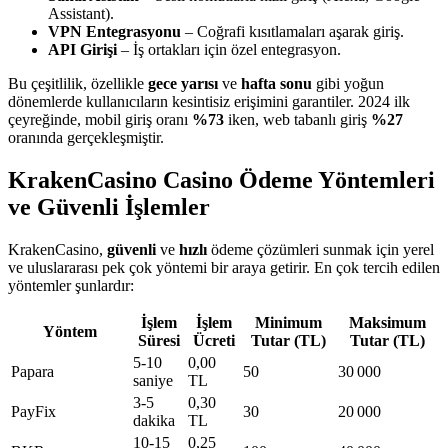
Assistant).
VPN Entegrasyonu
– Coğrafi kısıtlamaları aşarak giriş.
API Girişi
– İş ortakları için özel entegrasyon.
Bu çeşitlilik, özellikle
gece yarısı
ve
hafta sonu
gibi yoğun
dönemlerde kullanıcıların kesintisiz erişimini garantiler. 2024 ilk
çeyreğinde, mobil giriş oranı
%73
iken, web tabanlı giriş
%27
oranında gerçekleşmiştir.
KrakenCasino Casino Ödeme Yöntemleri
ve Güvenli İşlemler
KrakenCasino,
güvenli
ve
hızlı
ödeme çözümleri sunmak için yerel
ve uluslararası pek çok yöntemi bir araya getirir. En çok tercih edilen
yöntemler şunlardır:
İşlem
İşlem
Minimum
Maksimum
Yöntem
Süresi
Ücreti
Tutar (TL)
Tutar (TL)
5‑10
0,00
Papara
50
30 000
saniye
TL
3‑5
0,30
PayFix
30
20 000
dakika
TL
10‑15
0,25