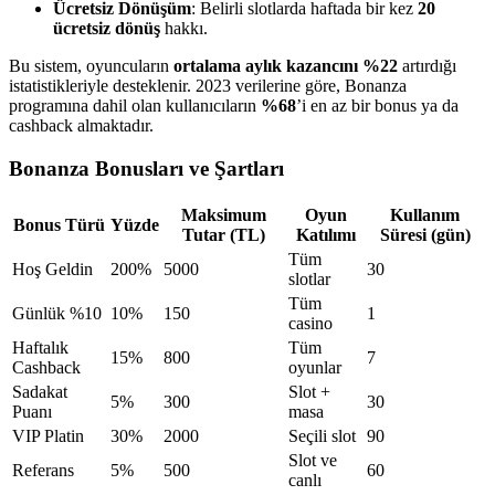
Ücretsiz Dönüşüm
: Belirli slotlarda haftada bir kez
20
ücretsiz dönüş
hakkı.
Bu sistem, oyuncuların
ortalama aylık kazancını %22
artırdığı
istatistikleriyle desteklenir. 2023 verilerine göre, Bonanza
programına dahil olan kullanıcıların
%68
’i en az bir bonus ya da
cashback almaktadır.
Bonanza Bonusları ve Şartları
Maksimum
Oyun
Kullanım
Bonus Türü
Yüzde
Tutar (TL)
Katılımı
Süresi (gün)
Tüm
Hoş Geldin
200%
5000
30
slotlar
Tüm
Günlük %10
10%
150
1
casino
Haftalık
Tüm
15%
800
7
Cashback
oyunlar
Sadakat
Slot +
5%
300
30
Puanı
masa
VIP Platin
30%
2000
Seçili slot
90
Slot ve
Referans
5%
500
60
canlı