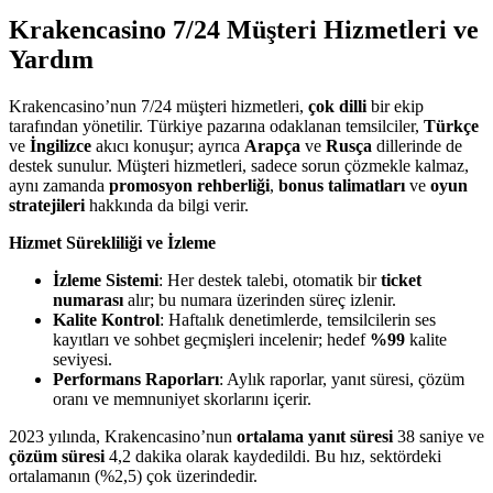
Krakencasino 7/24 Müşteri Hizmetleri ve
Yardım
Krakencasino’nun 7/24 müşteri hizmetleri,
çok dilli
bir ekip
tarafından yönetilir. Türkiye pazarına odaklanan temsilciler,
Türkçe
ve
İngilizce
akıcı konuşur; ayrıca
Arapça
ve
Rusça
dillerinde de
destek sunulur. Müşteri hizmetleri, sadece sorun çözmekle kalmaz,
aynı zamanda
promosyon rehberliği
,
bonus talimatları
ve
oyun
stratejileri
hakkında da bilgi verir.
Hizmet Sürekliliği ve İzleme
İzleme Sistemi
: Her destek talebi, otomatik bir
ticket
numarası
alır; bu numara üzerinden süreç izlenir.
Kalite Kontrol
: Haftalık denetimlerde, temsilcilerin ses
kayıtları ve sohbet geçmişleri incelenir; hedef
%99
kalite
seviyesi.
Performans Raporları
: Aylık raporlar, yanıt süresi, çözüm
oranı ve memnuniyet skorlarını içerir.
2023 yılında, Krakencasino’nun
ortalama yanıt süresi
38 saniye ve
çözüm süresi
4,2 dakika olarak kaydedildi. Bu hız, sektördeki
ortalamanın (%2,5) çok üzerindedir.