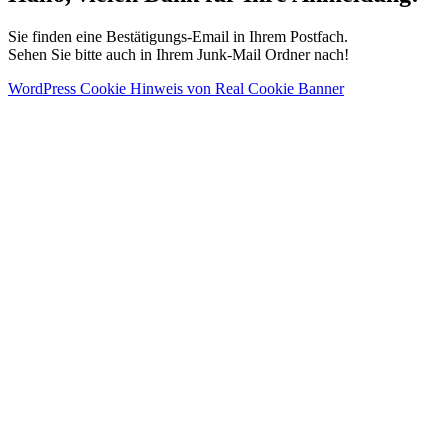
Sie finden eine Bestätigungs-Email in Ihrem Postfach.
Sehen Sie bitte auch in Ihrem Junk-Mail Ordner nach!
WordPress Cookie Hinweis von Real Cookie Banner