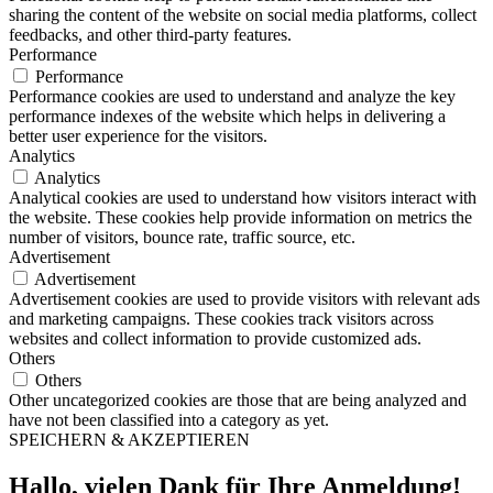
sharing the content of the website on social media platforms, collect
feedbacks, and other third-party features.
Performance
Performance
Performance cookies are used to understand and analyze the key
performance indexes of the website which helps in delivering a
better user experience for the visitors.
Analytics
Analytics
Analytical cookies are used to understand how visitors interact with
the website. These cookies help provide information on metrics the
number of visitors, bounce rate, traffic source, etc.
Advertisement
Advertisement
Advertisement cookies are used to provide visitors with relevant ads
and marketing campaigns. These cookies track visitors across
websites and collect information to provide customized ads.
Others
Others
Other uncategorized cookies are those that are being analyzed and
have not been classified into a category as yet.
SPEICHERN & AKZEPTIEREN
Hallo, vielen Dank für Ihre Anmeldung!