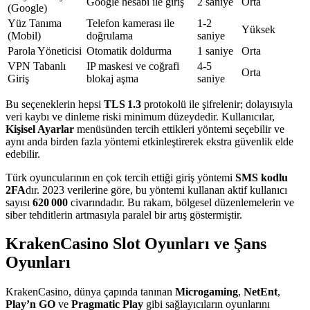
Google hesabı ile giriş
2 saniye
Orta
(Google)
Yüz Tanıma
Telefon kamerası ile
1‑2
Yüksek
(Mobil)
doğrulama
saniye
Parola Yöneticisi
Otomatik doldurma
1 saniye
Orta
VPN Tabanlı
IP maskesi ve coğrafi
4‑5
Orta
Giriş
blokaj aşma
saniye
Bu seçeneklerin hepsi
TLS 1.3
protokolü ile şifrelenir; dolayısıyla
veri kaybı ve dinleme riski minimum düzeydedir. Kullanıcılar,
Kişisel Ayarlar
menüsünden tercih ettikleri yöntemi seçebilir ve
aynı anda birden fazla yöntemi etkinleştirerek ekstra güvenlik elde
edebilir.
Türk oyuncularının en çok tercih ettiği giriş yöntemi
SMS kodlu
2FA
dır. 2023 verilerine göre, bu yöntemi kullanan aktif kullanıcı
sayısı
620 000
civarındadır. Bu rakam, bölgesel düzenlemelerin ve
siber tehditlerin artmasıyla paralel bir artış göstermiştir.
KrakenCasino Slot Oyunları ve Şans
Oyunları
KrakenCasino, dünya çapında tanınan
Microgaming
,
NetEnt
,
Play’n GO
ve
Pragmatic Play
gibi sağlayıcıların oyunlarını