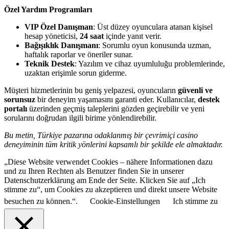
Özel Yardım Programları
VIP Özel Danışman
: Üst düzey oyunculara atanan kişisel
hesap yöneticisi,
24 saat
içinde yanıt verir.
Bağışıklık Danışmanı
: Sorumlu oyun konusunda uzman,
haftalık raporlar ve öneriler sunar.
Teknik Destek
: Yazılım ve cihaz uyumluluğu problemlerinde,
uzaktan erişimle sorun giderme.
Müşteri hizmetlerinin bu geniş yelpazesi, oyuncuların
güvenli ve
sorunsuz
bir deneyim yaşamasını garanti eder. Kullanıcılar,
destek
portalı
üzerinden geçmiş taleplerini gözden geçirebilir ve yeni
sorularını doğrudan ilgili birime yönlendirebilir.
Bu metin, Türkiye pazarına odaklanmış bir çevrimiçi casino
deneyiminin tüm kritik yönlerini kapsamlı bir şekilde ele almaktadır.
„Diese Website verwendet Cookies – nähere Informationen dazu
und zu Ihren Rechten als Benutzer finden Sie in unserer
Datenschutzerklärung am Ende der Seite. Klicken Sie auf „Ich
stimme zu“, um Cookies zu akzeptieren und direkt unsere Website
besuchen zu können.“.
Cookie-Einstellungen
Ich stimme zu