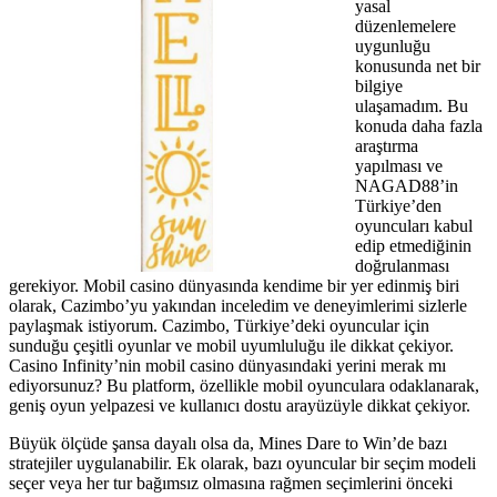
yasal
düzenlemelere
uygunluğu
konusunda net bir
bilgiye
ulaşamadım. Bu
konuda daha fazla
araştırma
yapılması ve
NAGAD88’in
Türkiye’den
oyuncuları kabul
edip etmediğinin
doğrulanması
gerekiyor. Mobil casino dünyasında kendime bir yer edinmiş biri
olarak, Cazimbo’yu yakından inceledim ve deneyimlerimi sizlerle
paylaşmak istiyorum. Cazimbo, Türkiye’deki oyuncular için
sunduğu çeşitli oyunlar ve mobil uyumluluğu ile dikkat çekiyor.
Casino Infinity’nin mobil casino dünyasındaki yerini merak mı
ediyorsunuz? Bu platform, özellikle mobil oyunculara odaklanarak,
geniş oyun yelpazesi ve kullanıcı dostu arayüzüyle dikkat çekiyor.
Büyük ölçüde şansa dayalı olsa da, Mines Dare to Win’de bazı
stratejiler uygulanabilir. Ek olarak, bazı oyuncular bir seçim modeli
seçer veya her tur bağımsız olmasına rağmen seçimlerini önceki