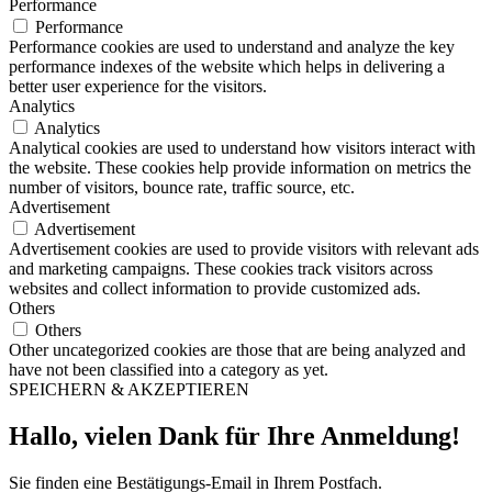
Performance
Performance
Performance cookies are used to understand and analyze the key
performance indexes of the website which helps in delivering a
better user experience for the visitors.
Analytics
Analytics
Analytical cookies are used to understand how visitors interact with
the website. These cookies help provide information on metrics the
number of visitors, bounce rate, traffic source, etc.
Advertisement
Advertisement
Advertisement cookies are used to provide visitors with relevant ads
and marketing campaigns. These cookies track visitors across
websites and collect information to provide customized ads.
Others
Others
Other uncategorized cookies are those that are being analyzed and
have not been classified into a category as yet.
SPEICHERN & AKZEPTIEREN
Hallo, vielen Dank für Ihre Anmeldung!
Sie finden eine Bestätigungs-Email in Ihrem Postfach.