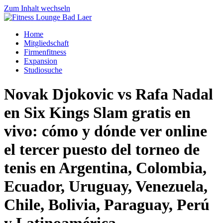
Zum Inhalt wechseln
Home
Mitgliedschaft
Firmenfitness
Expansion
Studiosuche
Novak Djokovic vs Rafa Nadal
en Six Kings Slam gratis en
vivo: cómo y dónde ver online
el tercer puesto del torneo de
tenis en Argentina, Colombia,
Ecuador, Uruguay, Venezuela,
Chile, Bolivia, Paraguay, Perú