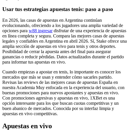
Usar tus estrategias apuestas tenis: paso a paso
En 2026, las casas de apuestas en Argentina continúan
evolucionando, ofreciendo a los jugadores una amplia variedad de
opciones para
w88 ingresar
disfrutar de una experiencia de apuestas
en línea completa y segura. Compara las mejores casas de apuestas
legales y confiables en Argentina en abril 2026. Sí, Stake ofrece una
amplia sección de apuestas en vivo para tenis y otros deportes.
Posibilidad de cerrar la apuesta antes del final para asegurar
ganancias o reducir pérdidas. Datos actualizados durante el partido
para informar tus apuestas en vivo.
Cuando empiezas a apostar en tenis, lo importante es conocer los
mercados que más se usan y entender cómo sacarles partido.
Revisas las reviews de las mejores casas de apuestas España en
nuestra Academia Muy enfocada en la experiencia del usuario, con
buenas promociones para nuevos apostantes y apuestas en vivo.
Con promociones agresivas y apuestas en vivo, 1XBet es una
opción interesante para los que buscan cuotas competitivas y un
buen abanico de mercados. Conocida por su interfaz limpia y
apuestas en vivo competitivas.
Apuestas en vivo