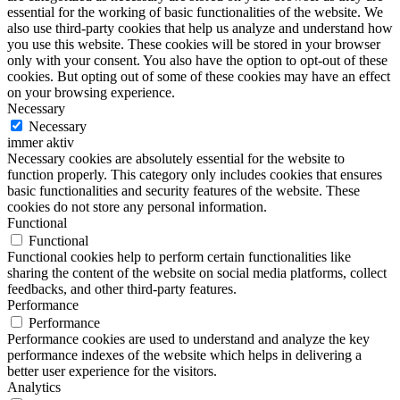
essential for the working of basic functionalities of the website. We
also use third-party cookies that help us analyze and understand how
you use this website. These cookies will be stored in your browser
only with your consent. You also have the option to opt-out of these
cookies. But opting out of some of these cookies may have an effect
on your browsing experience.
Necessary
Necessary
immer aktiv
Necessary cookies are absolutely essential for the website to
function properly. This category only includes cookies that ensures
basic functionalities and security features of the website. These
cookies do not store any personal information.
Functional
Functional
Functional cookies help to perform certain functionalities like
sharing the content of the website on social media platforms, collect
feedbacks, and other third-party features.
Performance
Performance
Performance cookies are used to understand and analyze the key
performance indexes of the website which helps in delivering a
better user experience for the visitors.
Analytics