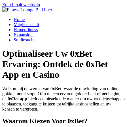
Zum Inhalt wechseln
Home
Mitgliedschaft
Firmenfitness
Expansion
Studiosuche
Optimaliseer Uw 0xBet
Ervaring: Ontdek de 0xBet
App en Casino
Welkom bij de wereld van
0xBet
, waar de opwinding van online
gokken nooit stopt. Of u nu een ervaren gokker bent of net begint,
de
0xBet app
biedt een uitstekende manier om uw weddenschappen
te plaatsen, toegang te krijgen tot talrijke casinospellen en uw
kansen te vergroten.
Waarom Kiezen Voor 0xBet?