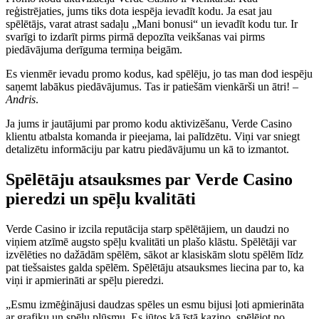
reģistrējaties, jums tiks dota iespēja ievadīt kodu. Ja esat jau
spēlētājs, varat atrast sadaļu „Mani bonusi“ un ievadīt kodu tur. Ir
svarīgi to izdarīt pirms pirmā depozīta veikšanas vai pirms
piedāvājuma derīguma termiņa beigām.
Es vienmēr ievadu promo kodus, kad spēlēju, jo tas man dod iespēju
saņemt labākus piedāvājumus. Tas ir patiešām vienkārši un ātri! –
Andris
.
Ja jums ir jautājumi par promo kodu aktivizēšanu, Verde Casino
klientu atbalsta komanda ir pieejama, lai palīdzētu. Viņi var sniegt
detalizētu informāciju par katru piedāvājumu un kā to izmantot.
Spēlētāju atsauksmes par Verde Casino
pieredzi un spēļu kvalitāti
Verde Casino ir izcila reputācija starp spēlētājiem, un daudzi no
viņiem atzīmē augsto spēļu kvalitāti un plašo klāstu. Spēlētāji var
izvēlēties no dažādām spēlēm, sākot ar klasiskām slotu spēlēm līdz
pat tiešsaistes galda spēlēm. Spēlētāju atsauksmes liecina par to, ka
viņi ir apmierināti ar spēļu pieredzi.
„Esmu izmēģinājusi daudzas spēles un esmu bijusi ļoti apmierināta
ar grafiku un spēļu plūsmu. Es jūtos kā īstā kazino, spēlējot no