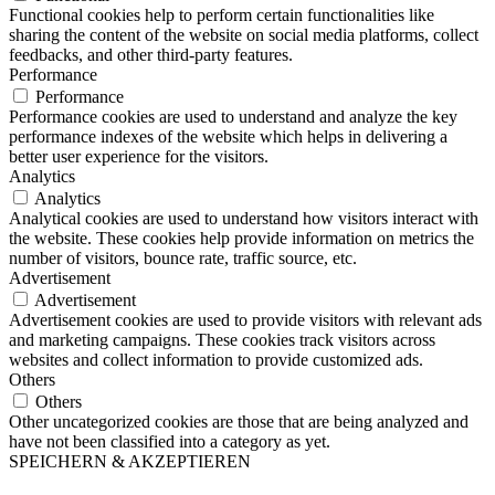
Functional cookies help to perform certain functionalities like
sharing the content of the website on social media platforms, collect
feedbacks, and other third-party features.
Performance
Performance
Performance cookies are used to understand and analyze the key
performance indexes of the website which helps in delivering a
better user experience for the visitors.
Analytics
Analytics
Analytical cookies are used to understand how visitors interact with
the website. These cookies help provide information on metrics the
number of visitors, bounce rate, traffic source, etc.
Advertisement
Advertisement
Advertisement cookies are used to provide visitors with relevant ads
and marketing campaigns. These cookies track visitors across
websites and collect information to provide customized ads.
Others
Others
Other uncategorized cookies are those that are being analyzed and
have not been classified into a category as yet.
SPEICHERN & AKZEPTIEREN