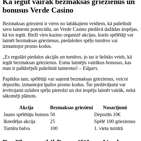
Kā iegūt vairāk bezmaksas griezienus un
bonusus Verde Casino
Bezmaksas griezieni ir viens no labākajiem veidiem, kā palielināt
savu laimestu potenciālu, un Verde Casino piedāvā dažādas iespējas,
kā tos iegūt. Bieži vien kazino organizē akcijas, kurās spēlētāji var
laimēt bezmaksas griezienus, piedaloties spēļu turnīros vai
izmantojot promo kodus.
„Es regulāri piedalos akcijās un turnīros, jo tas ir lielisks veids, kā
iegūt bezmaksas griezienus. Esmu laimējis vairākus bonusus, kas
man ir palīdzējuši palielināt laimestus! –
Edgars
.
Papildus tam, spēlētāji var saņemt bezmaksas griezienus, veicot
depozītu, izmantojot īpašos promo kodus. Šie piedāvājumi var
ievērojami uzlabot spēļu pieredzi un dot iespēju laimēt vairāk, nekā
sākotnēji plānots.
Akcija
Bezmaksas griezieni
Nosacījumi
Jauno spēlētāju bonuss
50
Depozīts 10€
Iknedēļas akcija
25
Spēlē 100 griezienus
Turnīra balva
100
1. vieta turnīrā